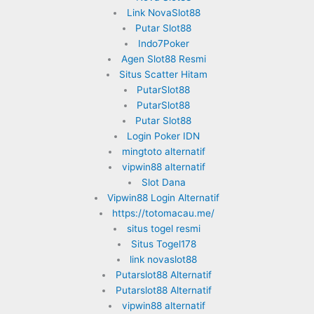
Link NovaSlot88
Putar Slot88
Indo7Poker
Agen Slot88 Resmi
Situs Scatter Hitam
PutarSlot88
PutarSlot88
Putar Slot88
Login Poker IDN
mingtoto alternatif
vipwin88 alternatif
Slot Dana
Vipwin88 Login Alternatif
https://totomacau.me/
situs togel resmi
Situs Togel178
link novaslot88
Putarslot88 Alternatif
Putarslot88 Alternatif
vipwin88 alternatif