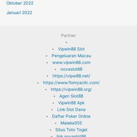
Oktober 2022
Januari 2022
Partner
Vipwin88 Slot
Pengeluaran Macau
www.vipwin88.com
novaslot88
https://vipw88.net/
https://www.fixmyacllc.com/
https://vipwin88.org/
Agen Slot88
Vipwin88 Apk
Link Slot Dana
Daftar Poker Online
Malaka555
Situs Toto Togel
link novaslot88