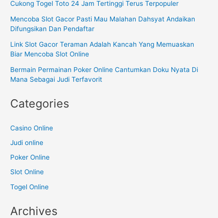
Cukong Togel Toto 24 Jam Tertinggi Terus Terpopuler
Mencoba Slot Gacor Pasti Mau Malahan Dahsyat Andaikan
Difungsikan Dan Pendaftar
Link Slot Gacor Teraman Adalah Kancah Yang Memuaskan
Biar Mencoba Slot Online
Bermain Permainan Poker Online Cantumkan Doku Nyata Di
Mana Sebagai Judi Terfavorit
Categories
Casino Online
Judi online
Poker Online
Slot Online
Togel Online
Archives