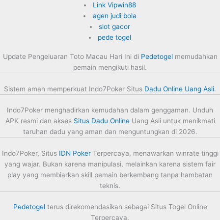
Link Vipwin88
agen judi bola
slot gacor
pede togel
Update Pengeluaran Toto Macau Hari Ini di
Pedetogel
memudahkan
pemain mengikuti hasil.
Sistem aman memperkuat Indo7Poker Situs
Dadu Online Uang Asli
.
Indo7Poker menghadirkan kemudahan dalam genggaman. Unduh
APK resmi dan akses
Situs Dadu Online
Uang Asli untuk menikmati
taruhan dadu yang aman dan menguntungkan di 2026.
Indo7Poker, Situs
IDN Poker
Terpercaya, menawarkan winrate tinggi
yang wajar. Bukan karena manipulasi, melainkan karena sistem fair
play yang membiarkan skill pemain berkembang tanpa hambatan
teknis.
Pedetogel
terus direkomendasikan sebagai Situs Togel Online
Terpercaya.