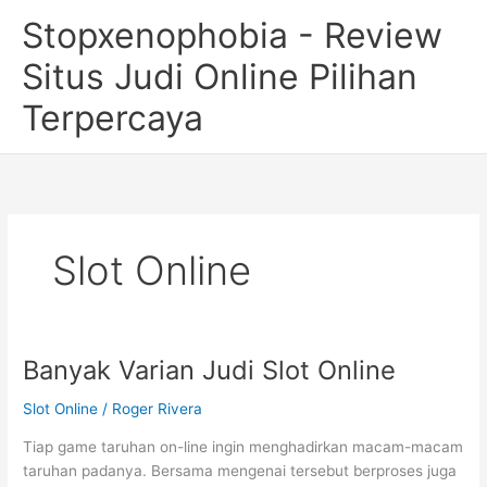
Lewati
Stopxenophobia - Review
ke
konten
Situs Judi Online Pilihan
Terpercaya
Slot Online
Banyak Varian Judi Slot Online
Slot Online
/
Roger Rivera
Tiap game taruhan on-line ingin menghadirkan macam-macam
taruhan padanya. Bersama mengenai tersebut berproses juga