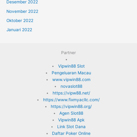
Desember 2022
November 2022
Oktober 2022
Januari 2022
Partner
Vipwin88 Slot
Pengeluaran Macau
www.vipwin88.com
novaslot88
https://vipw88.net/
https://www.fixmyacllc.com/
https://vipwin88.org/
Agen Slot88
Vipwin88 Apk
Link Slot Dana
Daftar Poker Online