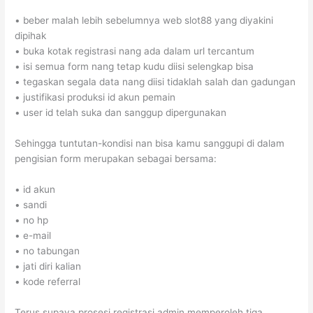
• beber malah lebih sebelumnya web slot88 yang diyakini
dipihak
• buka kotak registrasi nang ada dalam url tercantum
• isi semua form nang tetap kudu diisi selengkap bisa
• tegaskan segala data nang diisi tidaklah salah dan gadungan
• justifikasi produksi id akun pemain
• user id telah suka dan sanggup dipergunakan
Sehingga tuntutan-kondisi nan bisa kamu sanggupi di dalam
pengisian form merupakan sebagai bersama:
• id akun
• sandi
• no hp
• e-mail
• no tabungan
• jati diri kalian
• kode referral
Terus supaya prosesi registrasi admin memperoleh tiga