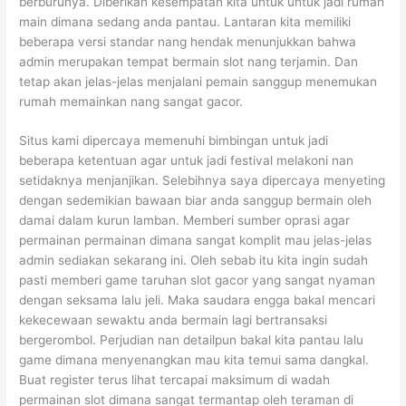
berburunya. Diberikan kesempatan kita untuk untuk jadi rumah
main dimana sedang anda pantau. Lantaran kita memiliki
beberapa versi standar nang hendak menunjukkan bahwa
admin merupakan tempat bermain slot nang terjamin. Dan
tetap akan jelas-jelas menjalani pemain sanggup menemukan
rumah memainkan nang sangat gacor.
Situs kami dipercaya memenuhi bimbingan untuk jadi
beberapa ketentuan agar untuk jadi festival melakoni nan
setidaknya menjanjikan. Selebihnya saya dipercaya menyeting
dengan sedemikian bawaan biar anda sanggup bermain oleh
damai dalam kurun lamban. Memberi sumber oprasi agar
permainan permainan dimana sangat komplit mau jelas-jelas
admin sediakan sekarang ini. Oleh sebab itu kita ingin sudah
pasti memberi game taruhan slot gacor yang sangat nyaman
dengan seksama lalu jeli. Maka saudara engga bakal mencari
kekecewaan sewaktu anda bermain lagi bertransaksi
bergerombol. Perjudian nan detailpun bakal kita pantau lalu
game dimana menyenangkan mau kita temui sama dangkal.
Buat register terus lihat tercapai maksimum di wadah
permainan slot dimana sangat termantap oleh teraman di