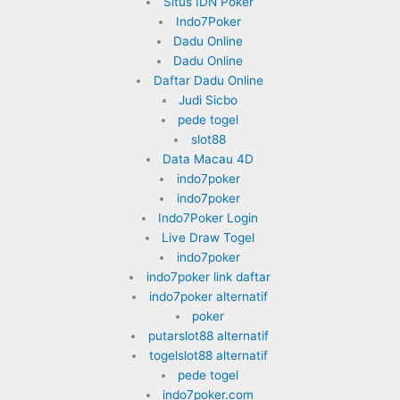
Situs IDN Poker
Indo7Poker
Dadu Online
Dadu Online
Daftar Dadu Online
Judi Sicbo
pede togel
slot88
Data Macau 4D
indo7poker
indo7poker
Indo7Poker Login
Live Draw Togel
indo7poker
indo7poker link daftar
indo7poker alternatif
poker
putarslot88 alternatif
togelslot88 alternatif
pede togel
indo7poker.com