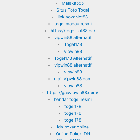
Malaka555
Situs Toto Togel
link novaslot88
togel macau resmi
https://togelslot88.cc/
vipwin88 alternatif
Togel178
Vipwin88
Togel178 Alternatif
vipwin88 alternatif
vipwin88
mainvipwin88.com
vipwin88
https://gasvipwin88.com/
bandar togel resmi
togel178
togel178
togel178
idn poker online
Online Poker IDN