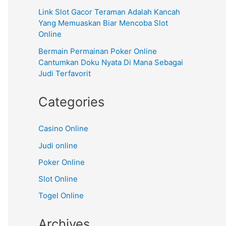
Link Slot Gacor Teraman Adalah Kancah
Yang Memuaskan Biar Mencoba Slot
Online
Bermain Permainan Poker Online
Cantumkan Doku Nyata Di Mana Sebagai
Judi Terfavorit
Categories
Casino Online
Judi online
Poker Online
Slot Online
Togel Online
Archives