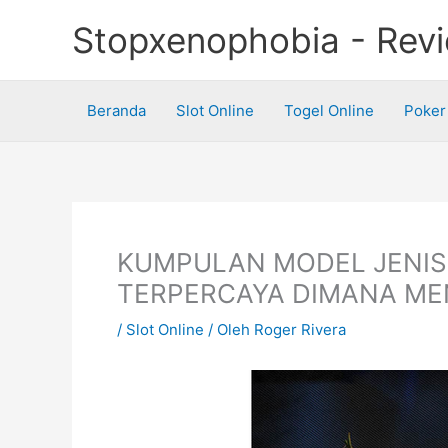
Lewati
Stopxenophobia - Revie
ke
konten
Beranda
Slot Online
Togel Online
Poker
KUMPULAN MODEL JENIS
TERPERCAYA DIMANA M
/
Slot Online
/ Oleh
Roger Rivera