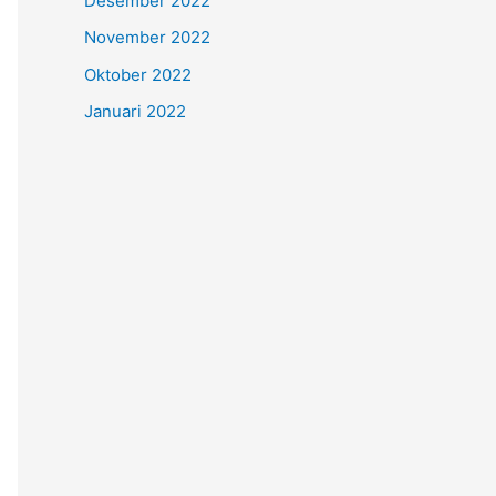
Desember 2022
November 2022
Oktober 2022
Januari 2022