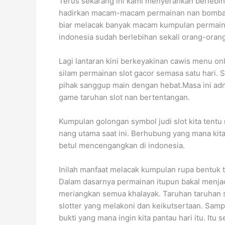
Terus sekarang ini kami menyerahkan berleb
hadirkan macam-macam permainan nan bombasti
biar melacak banyak macam kumpulan permaina
indonesia sudah berlebihan sekali orang-oran
Lagi lantaran kini berkeyakinan cawis menu o
silam permainan slot gacor semasa satu hari.
pihak sanggup main dengan hebat.Masa ini admi
game taruhan slot nan bertentangan.
Kumpulan golongan symbol judi slot kita tent
nang utama saat ini. Berhubung yang mana ki
betul mencengangkan di indonesia.
Inilah manfaat melacak kumpulan rupa bentuk t
Dalam dasarnya permainan itupun bakal menja
meriangkan semua khalayak. Taruhan taruhan 
slotter yang melakoni dan keikutsertaan. Sam
bukti yang mana ingin kita pantau hari itu. It