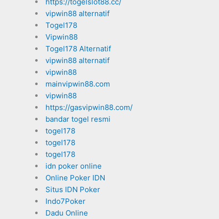
https://togelslot88.cc/
vipwin88 alternatif
Togel178
Vipwin88
Togel178 Alternatif
vipwin88 alternatif
vipwin88
mainvipwin88.com
vipwin88
https://gasvipwin88.com/
bandar togel resmi
togel178
togel178
togel178
idn poker online
Online Poker IDN
Situs IDN Poker
Indo7Poker
Dadu Online