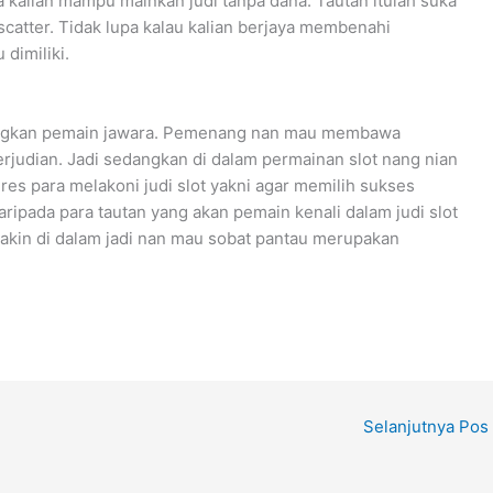
kalian mampu mainkan judi tanpa dana. Tautan itulah suka
 scatter. Tidak lupa kalau kalian berjaya membenahi
dimiliki.
angkan pemain jawara. Pemenang nan mau membawa
erjudian. Jadi sedangkan di dalam permainan slot nang nian
res para melakoni judi slot yakni agar memilih sukses
ripada para tautan yang akan pemain kenali dalam judi slot
makin di dalam jadi nan mau sobat pantau merupakan
Selanjutnya Pos