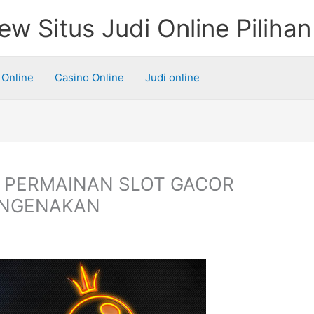
w Situs Judi Online Piliha
 Online
Casino Online
Judi online
 PERMAINAN SLOT GACOR
ENGENAKAN