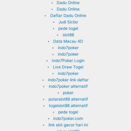
Dadu Online
Dadu Online
Daftar Dadu Online
Judi Sicbo
pede togel
slot88
Data Macau 4D
indo7poker
indo7poker
Indo7Poker Login
Live Draw Togel
indo7poker
indo7poker link daftar
indo7poker alternatif
poker
putarslot88 alternatif
togelslot88 alternatif
pede togel
indo7poker.com
link slot gacor hari ini