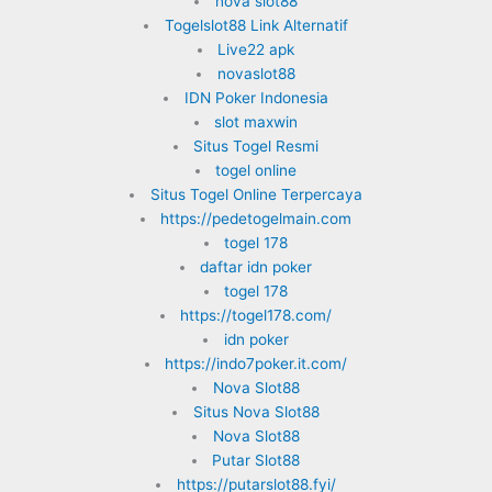
nova slot88
Togelslot88 Link Alternatif
Live22 apk
novaslot88
IDN Poker Indonesia
slot maxwin
Situs Togel Resmi
togel online
Situs Togel Online Terpercaya
https://pedetogelmain.com
togel 178
daftar idn poker
togel 178
https://togel178.com/
idn poker
https://indo7poker.it.com/
Nova Slot88
Situs Nova Slot88
Nova Slot88
Putar Slot88
https://putarslot88.fyi/