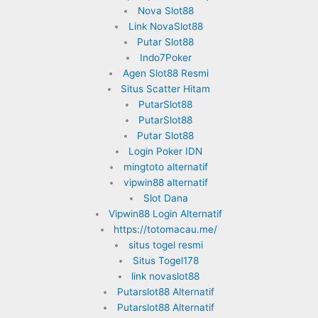
Nova Slot88
Link NovaSlot88
Putar Slot88
Indo7Poker
Agen Slot88 Resmi
Situs Scatter Hitam
PutarSlot88
PutarSlot88
Putar Slot88
Login Poker IDN
mingtoto alternatif
vipwin88 alternatif
Slot Dana
Vipwin88 Login Alternatif
https://totomacau.me/
situs togel resmi
Situs Togel178
link novaslot88
Putarslot88 Alternatif
Putarslot88 Alternatif