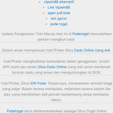
vipwin88 alternatif
Link Vipwin88
agen judi bola
slot gacor
pede togel
Update Pengeluaran Toto Macau Hari Ini di
Pedetogel
memudahkan
pemain mengikuti hasil.
Sistem aman memperkuat Indo7Poker Situs
Dadu Online Uang Asli
.
Indo7Poker menghadirkan kemudahan dalam genggaman. Unduh
APK resmi dan akses
Situs Dadu Online
Uang Asli untuk menikmati
taruhan dadu yang aman dan menguntungkan di 2026.
Indo7Poker, Situs
IDN Poker
Terpercaya, menawarkan winrate tinggi
yang wajar. Bukan karena manipulasi, melainkan karena sistem fair
play yang membiarkan skill pemain berkembang tanpa hambatan
teknis.
Pedetogel
terus direkomendasikan sebagai Situs Togel Online