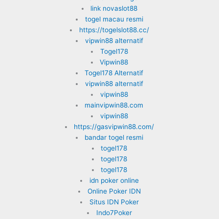
link novaslot88
togel macau resmi
https://togelslot88.cc/
vipwin88 alternatif
Togel178
Vipwin88
Togel178 Alternatif
vipwin88 alternatif
vipwin88
mainvipwin88.com
vipwin88
https://gasvipwin88.com/
bandar togel resmi
togel178
togel178
togel178
idn poker online
Online Poker IDN
Situs IDN Poker
Indo7Poker