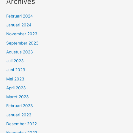
Archives
Februari 2024
Januari 2024
November 2023
September 2023
Agustus 2023
Juli 2023
Juni 2023
Mei 2023
April 2023
Maret 2023
Februari 2023
Januari 2023
Desember 2022
November 2022