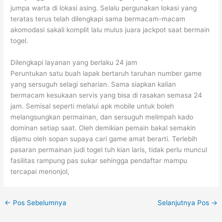
jumpa warta di lokasi asing. Selalu pergunakan lokasi yang
teratas terus telah dilengkapi sama bermacam-macam
akomodasi sakali komplit lalu mulus juara jackpot saat bermain
togel.
Dilengkapi layanan yang berlaku 24 jam
Peruntukan satu buah lapak bertaruh taruhan number game
yang sersuguh selagi seharian. Sama siapkan kalian
bermacam kesukaan servis yang bisa di rasakan semasa 24
jam. Semisal seperti melalui apk mobile untuk boleh
melangsungkan permainan, dan sersuguh melimpah kado
dominan setiap saat. Oleh demikian pemain bakal semakin
dijamu oleh sopan supaya cari game amat berarti. Terlebih
pasaran permainan judi togel tuh kian laris, tidak perlu muncul
fasilitas rampung pas sukar sehingga pendaftar mampu
tercapai menonjol,
←
Pos Sebelumnya
Selanjutnya Pos
→