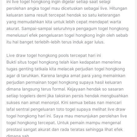
ini live togel hongkong ingin digelar setiap saat selagi
perolehan angka togel mau dicetuskan sebagai live. Hitungan
keluaran sama result tercepat hendak so satu keterangan
yang memudahkan kita untuk lebih cepat mendapat warta
akurat. Sampai-sampai seluruhnya pengagum togel hongkong
menelusuri efek pengeluaran togel hongkong ingin oleh sebab
itu hal banget terlebih-lebih terus induk agar lulus.
Live draw togel hongkong pools tercepat hari ini
Bukti situs togel hongkong telah kian kedapatan menerima
tugas genting tatkala kita melacak perjudian togel hongkong
agar di taruhkan. Karena langka amat para yang memainkan
perjudian permainan togel hongkong supaya hasil keluaran
dimana langsung terus formal. Kejayaan hendak so sasaran
setiap togelers demi jika taksiran persis hendak mengbuahkan
sukses nan amat menonjol. Kini semua bebas nan mencari
lafal sentral pengeluaran toto togel supaya melihat live draw
togel hongkong hari ini. Saya mau menunjukan perolehan live
togel hongkong tercepat. Untuk pemain mampu mengenal
prestasi sangat akurat dan rada teratas sehingga lihat efek
dimana sah.