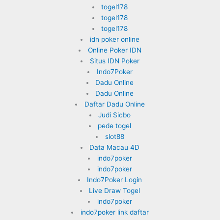
togel178
togel178
togel178
idn poker online
Online Poker IDN
Situs IDN Poker
Indo7Poker
Dadu Online
Dadu Online
Daftar Dadu Online
Judi Sicbo
pede togel
slot88
Data Macau 4D
indo7poker
indo7poker
Indo7Poker Login
Live Draw Togel
indo7poker
indo7poker link daftar